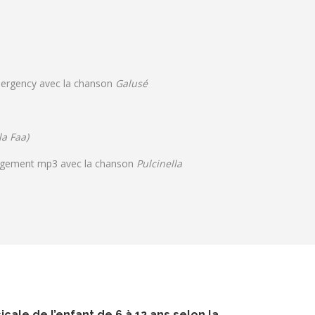
mergency avec la chanson
Galusé
la Faa)
hargement mp3 avec la chanson
Pulcinella
cale de l’enfant de 6 à 12 ans selon la