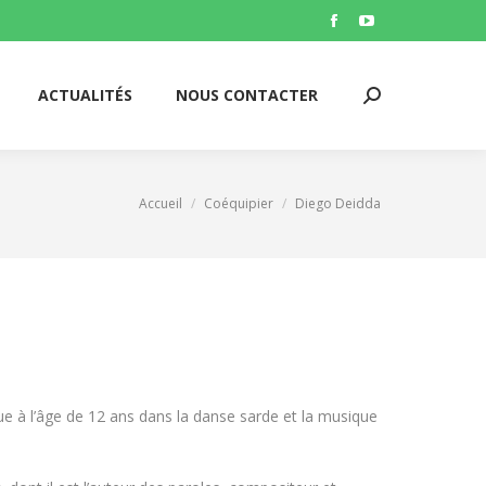
ACTUALITÉS
NOUS CONTACTER
Facebook
YouTube
Search:
page
page
opens
opens
ACTUALITÉS
NOUS CONTACTER
Search:
in
in
new
new
window
window
Accueil
Coéquipier
Diego Deidda
Vous êtes ici :
que à l’âge de 12 ans dans la danse sarde et la musique