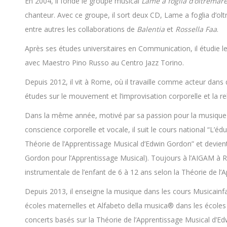
En 2004, il fonde le groupe musical
Lame a foglia d’oltremar
chanteur. Avec ce groupe, il sort deux CD, Lame a foglia d’ol
entre autres les collaborations de
Balentia
et
Rossella Faa
.
Après ses études universitaires en Communication, il étudie l
avec Maestro Pino Russo au Centro Jazz Torino.
Depuis 2012, il vit à Rome, où il travaille comme acteur dans
études sur le mouvement et l’improvisation corporelle et la rel
Dans la même année, motivé par sa passion pour la musique e
conscience corporelle et vocale, il suit le cours national “L’éd
Théorie de l’Apprentissage Musical d’Edwin Gordon” et devient
Gordon pour l’Apprentissage Musical). Toujours à l’AIGAM à Ro
instrumentale de l’enfant de 6 à 12 ans selon la Théorie de l
Depuis 2013, il enseigne la musique dans les cours Musicainf
écoles maternelles et Alfabeto della musica® dans les écoles p
concerts basés sur la Théorie de l’Apprentissage Musical d’Ed