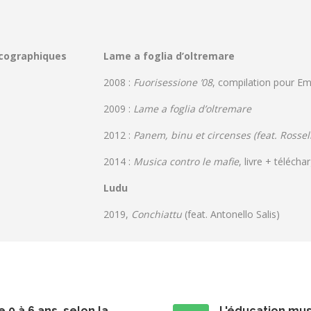
scographiques
Lame a foglia d’oltremare
2008 :
Fuorisessione ’08
, compilation pour E
2009 :
Lame a foglia d’oltremare
2012 :
Panem, binu et circenses (feat. Rossel
2014 :
Musica contro le mafie
, livre + téléc
Ludu
2019,
Conchiattu
(feat. Antonello Salis)
 0 à 6 ans, selon la
L'éducation musi