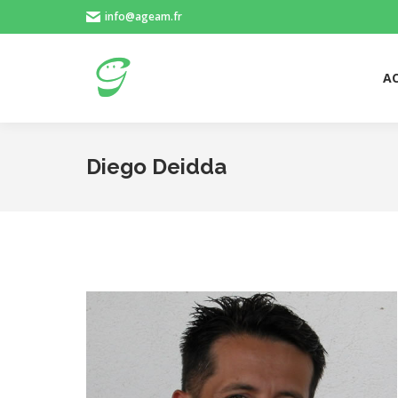
info@ageam.fr
AC
AC
Diego Deidda