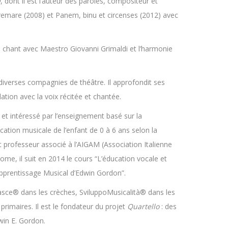
e
, dont il est l’auteur des paroles, compositeur et
tremare (2008) et Panem, binu et circenses (2012) avec
e chant avec Maestro Giovanni Grimaldi et l’harmonie
 diverses compagnies de théâtre. Il approfondit ses
ation avec la voix récitée et chantée.
t intéressé par l’enseignement basé sur la
ucation musicale de l’enfant de 0 à 6 ans selon la
 professeur associé à l’AIGAM (Association Italienne
me, il suit en 2014 le cours “L’éducation vocale et
’Apprentissage Musical d’Edwin Gordon”.
asce® dans les crèches, SviluppoMusicalità® dans les
rimaires. Il est le fondateur du projet
Quartello
: des
win E. Gordon.