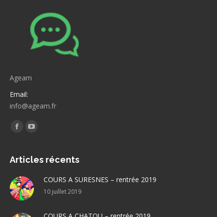
Ageam
Email:
info@ageam.fr
Trouvez nous sur :
Facebook
YouTube
page
page
opens
opens
Articles récents
in
in
COURS A SURESNES – rentrée 2019
new
new
10 juillet 2019
window
window
COURS A CHATOU – rentrée 2019