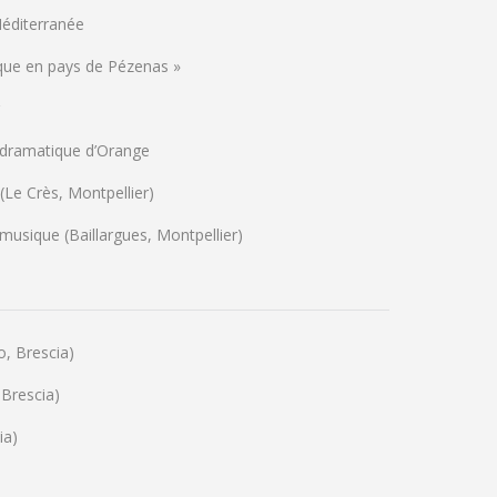
Méditerranée
ique en pays de Pézenas »
 dramatique d’Orange
(Le Crès, Montpellier)
musique (Baillargues, Montpellier)
o, Brescia)
Brescia)
ia)