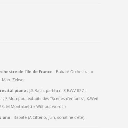
Orchestre de l’Ile de France
: Babaté Orchestra, «
an Marc Zelwer
 récital piano
: J.S.Bach, partita n. 3 BWV 827 ;
 ; F.Mompou, extraits des “Scènes d’enfants”, K.Weill
.23, M.Montalbetti « Without words »
-piano
: Babaté (A.Citterio, Juin, sonatine d’été).