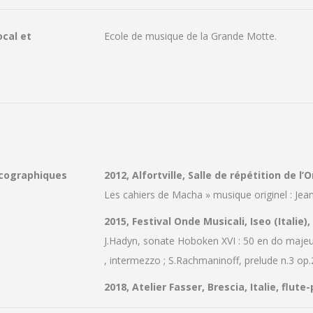
cal et
Ecole de musique de la Grande Motte.
scographiques
2012, Alfortville, Salle de répétition de l’
Les cahiers de Macha » musique originel : Je
2015, Festival Onde Musicali, Iseo (Italie),
J.Hadyn, sonate Hoboken XVI : 50 en do majeur
, intermezzo ; S.Rachmaninoff, prelude n.3 op
2018, Atelier Fasser, Brescia, Italie, flute