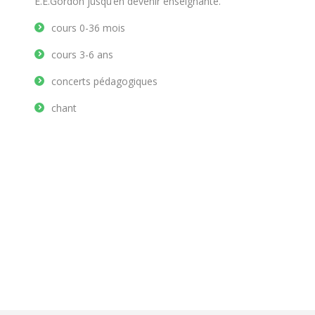
E.E.Gordon jusqu’en dévenir enseignante.
cours 0-36 mois
cours 3-6 ans
concerts pédagogiques
chant