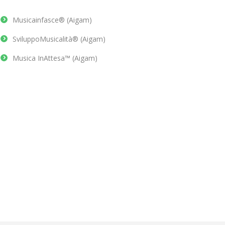
Musicainfasce® (Aigam)
SviluppoMusicalità® (Aigam)
Musica InAttesa™ (Aigam)