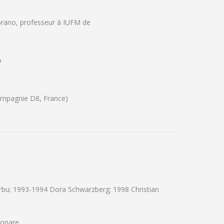
prano, professeur à IUFM de
o
Compagnie D8, France)
rbu; 1993-1994 Dora Schwarzberg; 1998 Christian
bonare