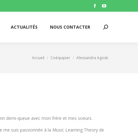
ACTUALITÉS
NOUS CONTACTER
Facebook
YouTube
Search:
page
page
opens
opens
ACTUALITÉS
NOUS CONTACTER
Search:
in
in
new
new
window
window
Accueil
Coéquipier
Alessandra Agosti
Vous êtes ici :
stein demi-queue avec mon frère et mes soeurs.
je me suis passionnée à la Music Learning Theory de