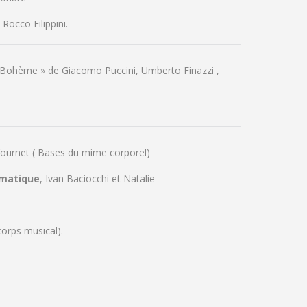
Rocco Filippini.
 « Bohème » de Giacomo Puccini, Umberto Finazzi ,
fournet ( Bases du mime corporel)
amatique
, Ivan Baciocchi et Natalie
orps musical).